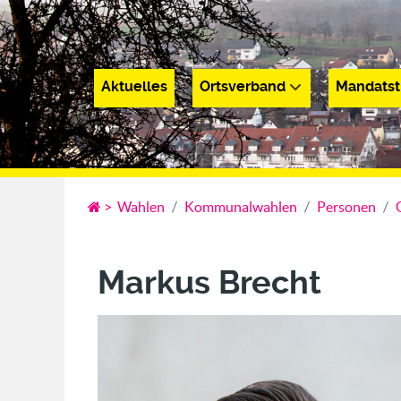
Aktuelles
Ortsverband
Mandatst
Aktuelles
Ortsverband
Mandatsträge
>
Wahlen
Kommunalwahlen
Personen
Markus Brecht