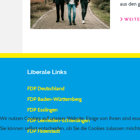
aus den g
WEITE
Liberale Links
FDP Deutschland
FDP Baden-Württemberg
FDP Esslingen
Wir nutzen Cookies auf unserer Website. Einige von ihnen sind esse
FDP Leinfelden-Echterdingen
Sie können selbst entscheiden, ob Sie die Cookies zulassen möchte
FDP Filderstadt