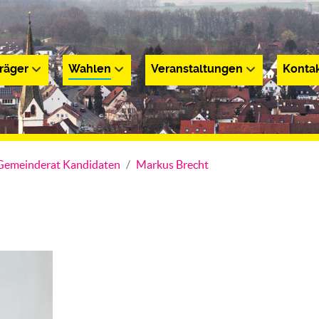
räger
Wahlen
Veranstaltungen
Konta
r
Wahlen
Veranstaltungen
Kontakt
Gemeinderat Kandidaten
Markus Brecht