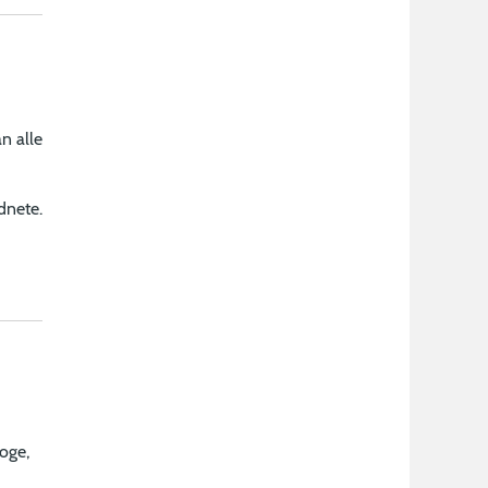
n alle
dnete.
oge,