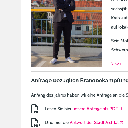
sechsjäh
Kreis au
auf loka
Sein Mott
Schwerpu
WEITE
Anfrage bezüglich Brandbekämpfung
Anfang des Jahres haben wir eine Anfrage an die 
Lesen Sie hier
unsere Anfrage als PDF
Und hier die
Antwort der Stadt Aichtal