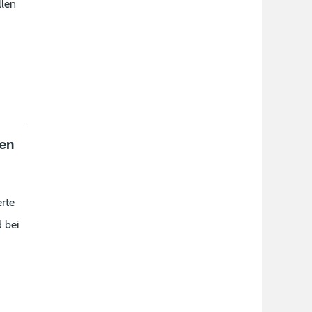
llen
en
rte
 bei