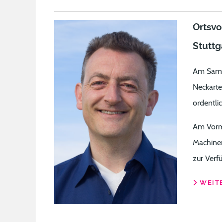
Ortsvo
Stuttg
Am Sams
Neckarte
ordentli
Am Vorm
Machinen
zur Verfü
WEITE