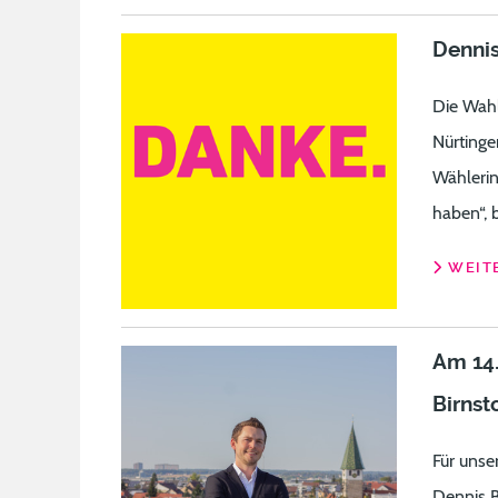
Denni
Die Wahl
Nürtinge
Wählerin
haben“, 
WEITE
Am 14.
Birnst
Für unse
Dennis B