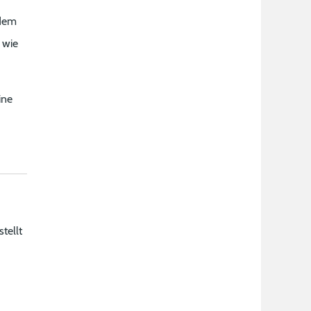
 dem
 wie
ine
tellt