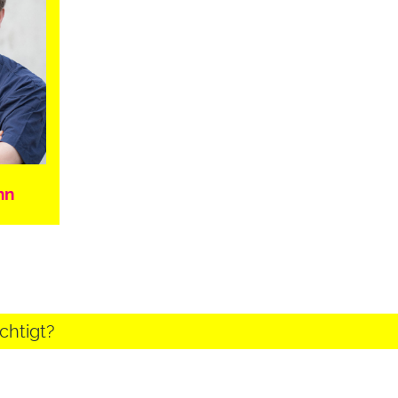
hn
chtigt?