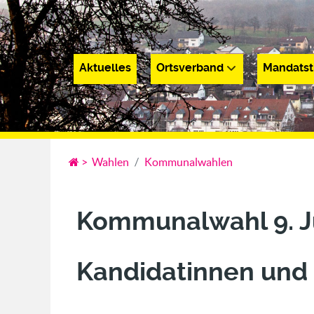
Aktuelles
Ortsverband
Mandatst
Aktuelles
Ortsverband
Mandatsträge
>
Wahlen
Kommunalwahlen
Kommunalwahl 9. J
Kandidatinnen und 