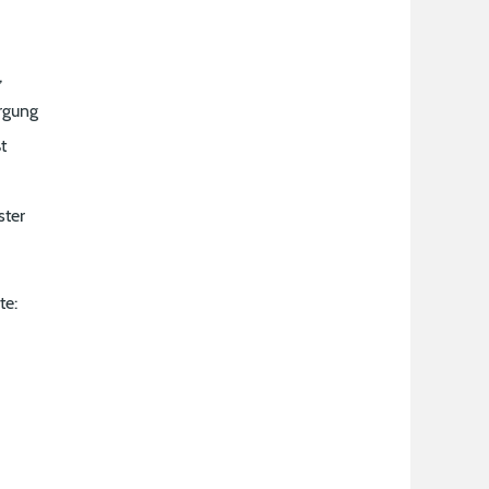
,
rgung
t
ster
te: