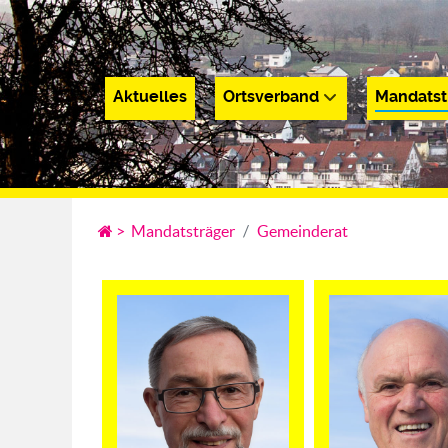
Aktuelles
Ortsverband
Mandatst
Aktuelles
Ortsverband
Mandatsträge
>
Mandatsträger
Gemeinderat